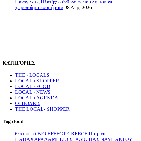
Παναγιώτης Πλατής: ο άνθρωπος που δημιουργεί
χειροποίητα κοσμήματα
08 Απρ, 2026
ΚΑΤΗΓΟΡΙΕΣ
THE · LOCALS
LOCAL • SHOPPER
LOCAL · FOOD
LOCAL · NEWS
LOCAL • AGENDA
ΟΙ ΠΟΛΕΙΣ
THE LOCAL• SHOPPER
Tag cloud
θέατρο
act
BIO EFFECT GREECE
Πατρινό
ΠΑΠΑΧΑΡΑΛΑΜΠΕΙΟ ΣΤΑΔΙΟ
ΠΑΣ ΝΑΥΠΑΚΤΟΥ