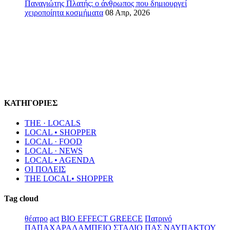
Παναγιώτης Πλατής: ο άνθρωπος που δημιουργεί
χειροποίητα κοσμήματα
08 Απρ, 2026
ΚΑΤΗΓΟΡΙΕΣ
THE · LOCALS
LOCAL • SHOPPER
LOCAL · FOOD
LOCAL · NEWS
LOCAL • AGENDA
ΟΙ ΠΟΛΕΙΣ
THE LOCAL• SHOPPER
Tag cloud
θέατρο
act
BIO EFFECT GREECE
Πατρινό
ΠΑΠΑΧΑΡΑΛΑΜΠΕΙΟ ΣΤΑΔΙΟ
ΠΑΣ ΝΑΥΠΑΚΤΟΥ